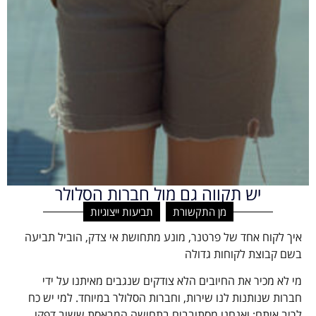
יש תקווה גם מול חברות הסלולר
מן התקשורת
,
תביעות ייצוגיות
איך לקוח אחד של פרטנר, מונע מתחושת אי צדק, הוביל תביעה
בשם קבוצת לקוחות גדולה
מי לא מכיר את החיובים הלא צודקים שנגבים מאיתנו על ידי
חברות שנותנות לנו שירות, וחברות הסלולר במיוחד. למי יש כח
לריב איתם; ואנחנו מסתובבים בתחושה המבאסת ששוב דפקו