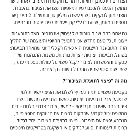
הצדדים היו כמובן רחוקות זו מזו כרחוק מזרח ומערב. לאחר גישור
ממושך הגענו להסכם לפיו המאפיות יפצו את הציבור בהעברת
מוצרי מזון לנזקקים בשווי עשרה מיליון ₪, ובתשלום 2 מיליון ₪
נוספים במזומן, שיועברו ע"י קרן ייעודית לפרוייקטים חברתיים.
גם אחרי כמה שנים טובות של עיסוק אינטנסיבי מאד בתובענות
ייצוגיות, כל פעם מחדש אני מתפעל מהיופי והעוצמה של ההליך
הזה. התובענה הייצוגית היא כאילו רק כלי דיוני שמאחד תביעות;
בפועל, תביעות ייצוגיות יוצרות נורמות, משנות התנהגות של
עסקים ומאפשרות לציבור לקבל פיצוי על עוולות בסכומי עתק,
שאין שום סיכוי שהיה מתקבל בשום דרך אחרת.
מה זה "פיצוי לתועלת הציבור"?
בקביעת פיצויים תמיד נעדיף לשלם את הפיצוי ישירות למי
שנפגע; אבל בתביעות ייצוגיות, כאשר התביעה מוגשת בשם
ציבור רחב שאינו ניתן לזיהוי – למשל, ציבור צרכני הלחם – בית
המשפט יכול לקבוע שבמקום לפצות את הניזוקים הספציפיים,
הנתבע יפצה את הציבור. "פיצוי לתועלת הציבור" יכול לכלול
תרומות לעמותות, סיוע לנזקקים או השקעה בפרויקטים חינוכיים