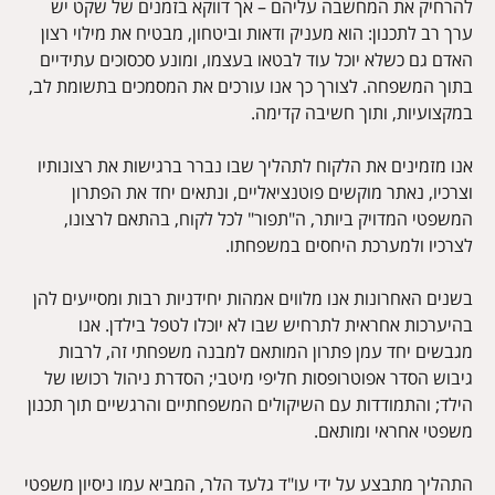
להרחיק את המחשבה עליהם – אך דווקא בזמנים של שקט יש
ערך רב לתכנון: הוא מעניק ודאות וביטחון, מבטיח את מילוי רצון
האדם גם כשלא יוכל עוד לבטאו בעצמו, ומונע סכסוכים עתידיים
בתוך המשפחה. לצורך כך אנו עורכים את המסמכים בתשומת לב,
במקצועיות, ותוך חשיבה קדימה.
אנו מזמינים את הלקוח לתהליך שבו נברר ברגישות את רצונותיו
וצרכיו, נאתר מוקשים פוטנציאליים, ונתאים יחד את הפתרון
המשפטי המדויק ביותר, ה"תפור" לכל לקוח, בהתאם לרצונו,
לצרכיו ולמערכת היחסים במשפחתו.
בשנים האחרונות אנו מלווים אמהות יחידניות רבות ומסייעים להן
בהיערכות אחראית לתרחיש שבו לא יוכלו לטפל בילדן. אנו
מגבשים יחד עמן פתרון המותאם למבנה משפחתי זה, לרבות
גיבוש הסדר אפוטרופסות חליפי מיטבי; הסדרת ניהול רכושו של
הילד; והתמודדות עם השיקולים המשפחתיים והרגשיים תוך תכנון
משפטי אחראי ומותאם.
התהליך מתבצע על ידי עו"ד גלעד הלר, המביא עמו ניסיון משפטי